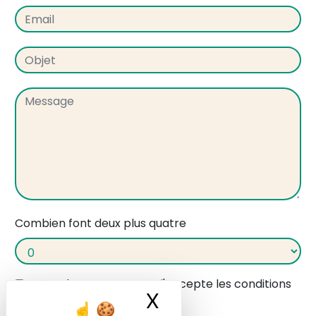
Combien font deux plus quatre
En cochant cette case, j'accepte les conditions
X
Masquer le ban
particulières ci-dessous **