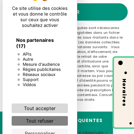
Ce site utilise des cookies
ENVOYER
et vous donne le contrôle
sur ceux que vous
souhaitez activer
** Les données personnelles communiquées sont nécessaires
aux fins de vous contacter et sont enregistrées dans un fichier
informatisé. Elles sont destinées à et ses sous-traitants dans le
Nos partenaires
seul but de répondre à votre message. Les données collectées
(17)
seront communiquées aux seuls destinataires suivants: . Vous
disposez de droits d’accès, de rectification, d’effacement, de
APIs
portabilité, de limitation, d’opposition, de retrait de votre
Autre
consentement à tout moment et du droit d’introduire une
Mesure d'audience
réclamation auprès d’une autorité de contrôle, ainsi que
Régies publicitaires
d’organiser le sort de vos données post-mortem. Vous pouvez
Réseaux sociaux
exercer ces droits par voie postale à l'adresse ou par courrier
Support
électronique à l'adresse . Un justificatif d'identité pourra vous
Horaires
Vidéos
être demandé. Nous conservons vos données pendant la période
de prise de contact puis pendant la durée de prescription légale
aux fins probatoires et de gestion des contentieux. Consultez le
site cnil.fr pour plus d’informations sur vos droits.
Tout accepter
RECHERCHES FRÉQUENTES
Tout refuser
©
Vistalid
- 2026 - Tous droits réservés -
Personnaliser