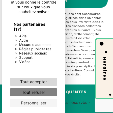
ENVOYER
et vous donne le contrôle
sur ceux que vous
souhaitez activer
** Les données personnelles communiquées sont nécessaires
aux fins de vous contacter et sont enregistrées dans un fichier
informatisé. Elles sont destinées à et ses sous-traitants dans le
Nos partenaires
seul but de répondre à votre message. Les données collectées
(17)
seront communiquées aux seuls destinataires suivants: . Vous
disposez de droits d’accès, de rectification, d’effacement, de
APIs
portabilité, de limitation, d’opposition, de retrait de votre
Autre
consentement à tout moment et du droit d’introduire une
Mesure d'audience
réclamation auprès d’une autorité de contrôle, ainsi que
Régies publicitaires
d’organiser le sort de vos données post-mortem. Vous pouvez
Réseaux sociaux
exercer ces droits par voie postale à l'adresse ou par courrier
Support
électronique à l'adresse . Un justificatif d'identité pourra vous
Horaires
Vidéos
être demandé. Nous conservons vos données pendant la période
de prise de contact puis pendant la durée de prescription légale
aux fins probatoires et de gestion des contentieux. Consultez le
site cnil.fr pour plus d’informations sur vos droits.
Tout accepter
RECHERCHES FRÉQUENTES
Tout refuser
©
Vistalid
- 2026 - Tous droits réservés -
Personnaliser
Mentions légales