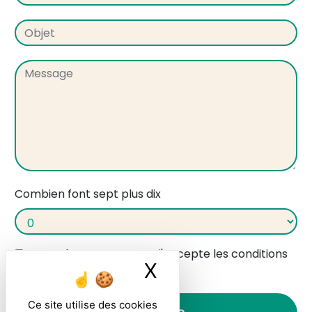
Combien font sept plus dix
En cochant cette case, j'accepte les conditions
X
Masquer le ban
particulières ci-dessous **
Ce site utilise des cookies