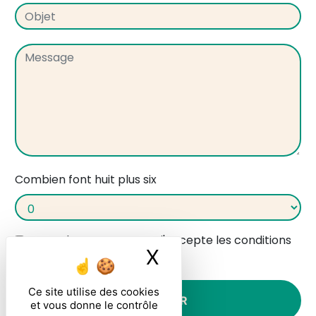
Combien font huit plus six
En cochant cette case, j'accepte les conditions
X
Masquer le ban
particulières ci-dessous **
Ce site utilise des cookies
ENVOYER
et vous donne le contrôle